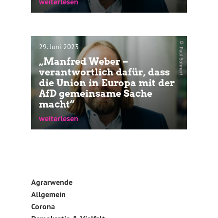
weiterlesen
Die Grünen-Abgeordneten Anton Hofreiter
und Anna Deparnay-Grunenberg fordern
die EU-Kommission auf,...
© Paul Bohnert
29. Juni 2023
„Manfred Weber –
verantwortlich dafür, dass
weiterlesen
die Union in Europa mit der
AfD gemeinsame Sache
macht“
weiterlesen
Gemeinsamer Beitrag von Jutta Paulus,
MdEP und Dr. Anton Hofreiter, MdB...
Agrarwende
weiterlesen
Allgemein
Corona