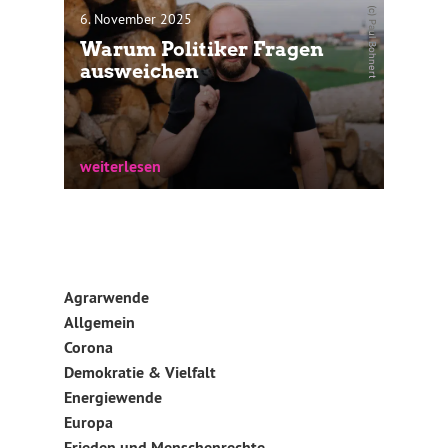
Gegner einer st...
(c) Paul Bohnert
6. November 2025
Warum Politiker Fragen
ausweichen
weiterlesen
weiterlesen
Haben Sie in der letzten Zeit mal eine
Talkshow zum Thema Ukraine gesehen?
Man kann dort häufig ein...
Agrarwende
weiterlesen
Allgemein
Corona
Demokratie & Vielfalt
Energiewende
Europa
Frieden und Menschenrechte