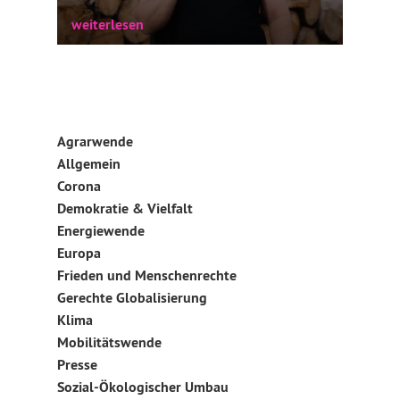
weiterlesen
Haben Sie in der letzten Zeit mal eine
Talkshow zum Thema Ukraine gesehen?
Man kann dort häufig ein...
Agrarwende
weiterlesen
Allgemein
Corona
Demokratie & Vielfalt
Energiewende
Europa
Frieden und Menschenrechte
Gerechte Globalisierung
Klima
Mobilitätswende
Presse
Sozial-Ökologischer Umbau