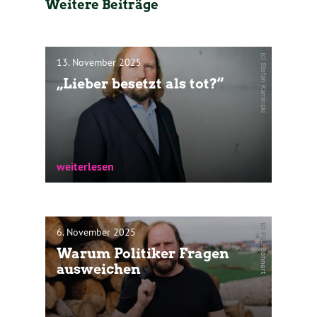
Weitere Beiträge
(c) Stefan Kaminski
13. November 2025
„Lieber besetzt als tot?“
weiterlesen
„Lieber besetzt als tot.“ Dieser Satz stammt
von Ole Nymoen, einem der lautesten
Gegner einer st...
(c) Paul Bohnert
6. November 2025
Warum Politiker Fragen
ausweichen
weiterlesen