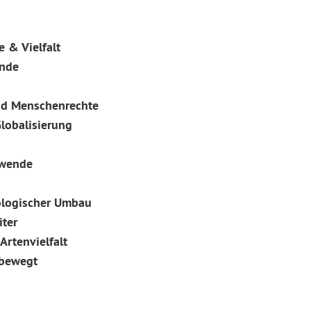
esen
 & Vielfalt
nde
nd Menschenrechte
lobalisierung
swende
ologischer Umbau
iter
rtenvielfalt
bewegt