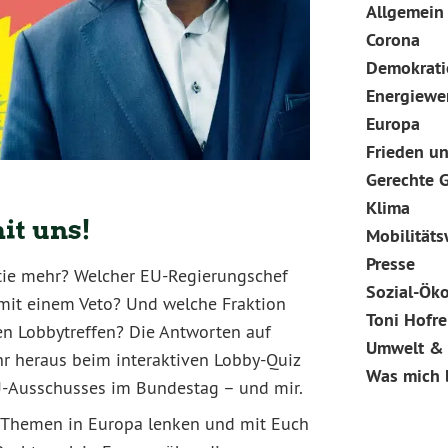
Allgemein
Corona
weiterl
Demokratie
Energiewe
Europa
Frieden u
Gerechte G
Klima
it uns!
Mobilität
Presse
tie mehr? Welcher EU-Regierungschef
Sozial-Ök
mit einem Veto? Und welche Fraktion
Toni Hofre
en Lobbytreffen? Die Antworten auf
Umwelt & A
hr heraus beim interaktiven Lobby-Quiz
Was mich 
EU-Ausschusses im Bundestag – und mir.
ge Themen in Europa lenken und mit Euch