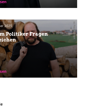
esen
esetzt als tot.“ Dieser Satz stammt von Ole
einem der lautesten Gegner einer st...
(c) Paul Bohnert
ber 2025
 Politiker Fragen
eichen
esen
esen
e in der letzten Zeit mal eine Talkshow zum
raine gesehen? Man kann dort häufig ein...
de