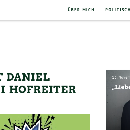
ÜBER MICH
POLITISC
T DANIEL
13. Nove
I HOFREITER
„Liebe