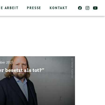
HE ARBEIT
PRESSE
KONTAKT
(c) Stefan Kaminski
mber 2025
r besetzt als tot?“