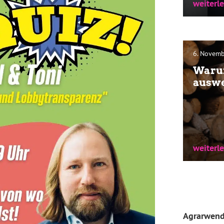
weiterl
„Lieber b
Nymoen, 
6. Novem
Warum
ausw
weiterl
weiterl
Haben Si
Thema Uk
Agrarwen