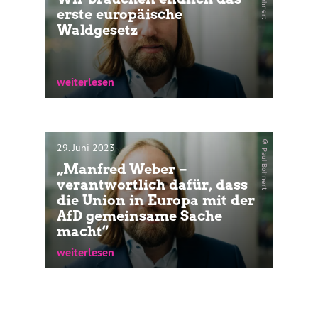
erste europäische
Waldgesetz
weiterlesen
Die Grünen-Abgeordneten Anton Hofreiter
und Anna Deparnay-Grunenberg fordern
die EU-Kommission auf,...
© Paul Bohnert
29. Juni 2023
„Manfred Weber –
verantwortlich dafür, dass
weiterlesen
die Union in Europa mit der
AfD gemeinsame Sache
macht“
weiterlesen
Gemeinsamer Beitrag von Jutta Paulus,
MdEP und Dr. Anton Hofreiter, MdB...